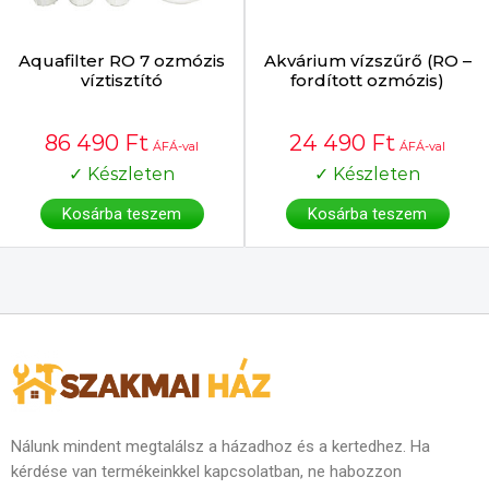
Aquafilter RO 7 ozmózis
Akvárium vízszűrő (RO –
víztisztító
fordított ozmózis)
86 490
Ft
24 490
Ft
ÁFÁ-val
ÁFÁ-val
✓ Készleten
✓ Készleten
Kosárba teszem
Kosárba teszem
Nálunk mindent megtalálsz a házadhoz és a kertedhez. Ha
kérdése van termékeinkkel kapcsolatban, ne habozzon