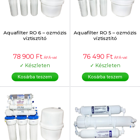
Aquafilter RO 6 – ozmózis
Aquafilter RO 5 – ozmózis
víztisztító
víztisztító
78 900
Ft
76 490
Ft
ÁFÁ-val
ÁFÁ-val
✓ Készleten
✓ Készleten
Kosárba teszem
Kosárba teszem